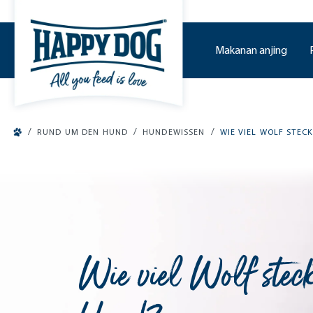
o main content
Makanan anjing
/
/
/
RUND UM DEN HUND
HUNDEWISSEN
WIE VIEL WOLF STEC
Wie viel Wolf stec