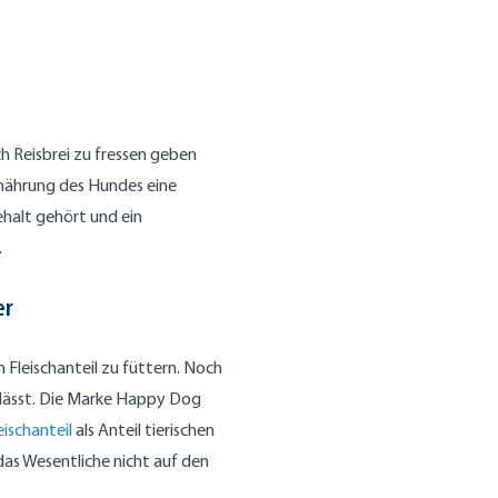
h Reisbrei zu fressen geben
rnährung des Hundes eine
halt gehört und ein
.
er
 Fleischanteil zu füttern. Noch
n lässt. Die Marke Happy Dog
eischanteil
als Anteil tierischen
as Wesentliche nicht auf den