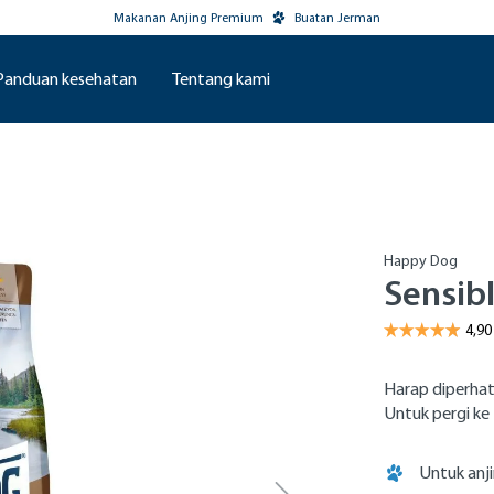
Makanan Anjing Premium
Buatan Jerman
Panduan kesehatan
Tentang kami
Happy Dog
Sensib
Harap diperhat
Untuk pergi ke 
Untuk anji