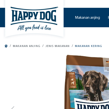
o main content
Makanan anjing
/
/
/
MAKANAN ANJING
JENIS MAKANAN
MAKANAN KERING